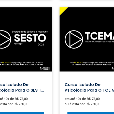
so Isolado De
Curso Isolado De
cologia Para O SES TO
Psicologia Para O TCE 
de Tocantins
- Tribunal De Contas D
té 10x de R$ 72,00
em até 10x de R$ 72,00
Maranhão
 vista por R$ 720,00
ou à vista por R$ 720,00