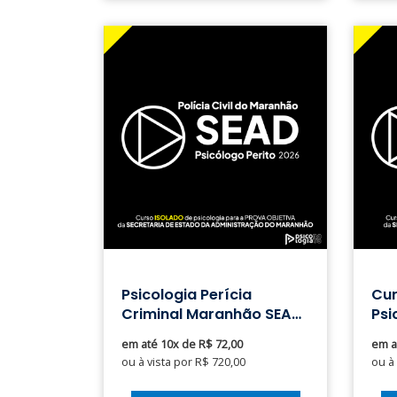
Psicologia Perícia
Cur
Criminal Maranhão SEAD
Psi
MA Maranhão Polícia
Saú
em até 10x de R$ 72,00
em a
Civil
ou à vista por R$ 720,00
ou à