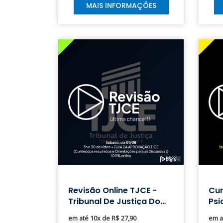
MAIS INFORMAÇÕES
Revisão Online TJCE -
Cur
Tribunal De Justiça Do
Psi
Estado Do Ceará
DF
em até 10x de R$ 27,90
em a