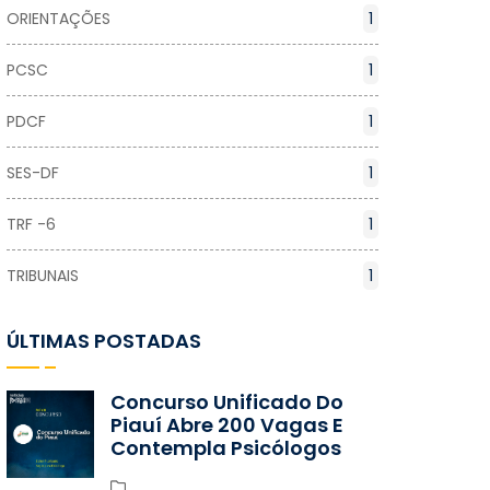
ORIENTAÇÕES
1
PCSC
1
PDCF
1
SES-DF
1
TRF -6
1
TRIBUNAIS
1
ÚLTIMAS POSTADAS
Concurso Unificado Do
Piauí Abre 200 Vagas E
Contempla Psicólogos