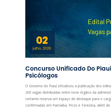
02
julho, 2026
Concurso Unificado Do Piau
Psicólogos
O Governo do Piauí oficializou a publicação dos edit
200 vagas distribuídas entre nove órgãos da administr
certame reserva um espaço de destaque para o car
confirmadas em Parnaíba, Picos e Teresina, além de