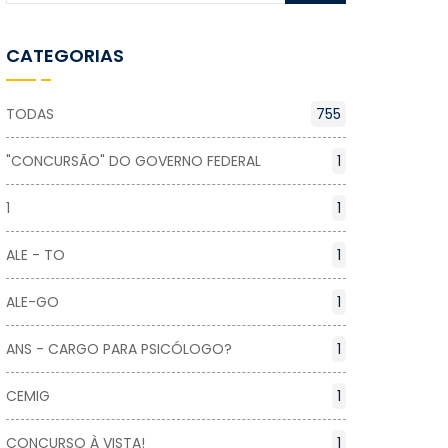
CATEGORIAS
TODAS
755
"CONCURSÃO" DO GOVERNO FEDERAL
1
1
1
ALE - TO
1
ALE-GO
1
ANS - CARGO PARA PSICÓLOGO?
1
CEMIG
1
CONCURSO À VISTA!
1