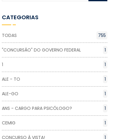
CATEGORIAS
TODAS
755
"CONCURSÃO" DO GOVERNO FEDERAL
1
1
1
ALE - TO
1
ALE-GO
1
ANS - CARGO PARA PSICÓLOGO?
1
CEMIG
1
CONCURSO À VISTA!
1