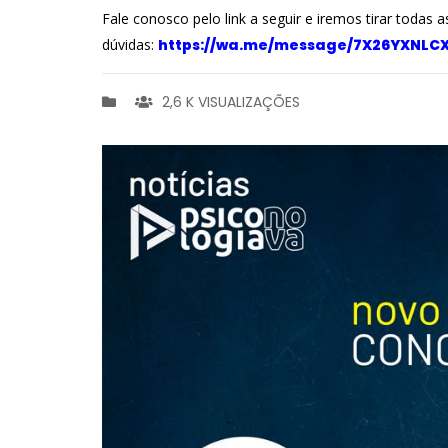
Fale conosco pelo link a seguir e iremos tirar todas a
dúvidas:
https://wa.me/message/7X26YXNLC
2,6 K VISUALIZAÇÕES