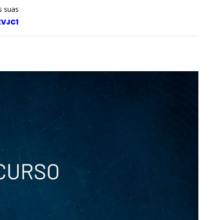
s suas
XVJC1