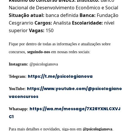
Resumo do concurso BNDES:
Instituto:
Banco
Nacional de Desenvolvimento Econômico e Social
Situação atual:
banca definida
Banca:
Fundação
Cesgranrio
Cargos:
Analista
Escolaridade:
nível
superior
Vagas:
150
Fique por dentro de todas as informações e atualizações sobre
concursos,
seguindo-nos
em nossas redes sociais:
Instagram:
@psicologianova
https://t.me/psicologianova
Telegram:
https://www.youtube.com/@psicologiano
YouTube:
vaconcursos
https://wa.me/message/7X26YXNLCXVJ
Whatsapp:
C1
Para mais detalhes e novidades, siga-nos em
@psicologianova
.