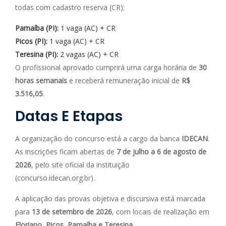
todas com cadastro reserva (CR):
Parnaíba (PI):
1 vaga (AC) + CR
Picos (PI):
1 vaga (AC) + CR
Teresina (PI):
2 vagas (AC) + CR
O profissional aprovado cumprirá uma carga horária de
30
horas semanais
e receberá remuneração inicial de
R$
3.516,05
.
Datas E Etapas
A organização do concurso está a cargo da banca
IDECAN
.
As inscrições ficam abertas de
7 de julho a 6 de agosto de
2026
, pelo site oficial da instituição
(concurso.idecan.org.br).
A aplicação das provas objetiva e discursiva está marcada
para
13 de setembro de 2026
, com locais de realização em
Floriano, Picos, Parnaíba e Teresina
.