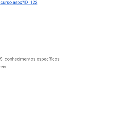
oncurso.aspx?ID=122
SUS, conhecimentos específicos
veis