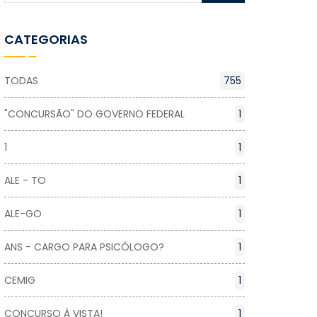
CATEGORIAS
TODAS
755
"CONCURSÃO" DO GOVERNO FEDERAL
1
1
1
ALE - TO
1
ALE-GO
1
ANS - CARGO PARA PSICÓLOGO?
1
CEMIG
1
CONCURSO À VISTA!
1