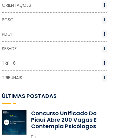
ORIENTAÇÕES
1
PCSC
1
PDCF
1
SES-DF
1
TRF -6
1
TRIBUNAIS
1
ÚLTIMAS POSTADAS
Concurso Unificado Do
Piauí Abre 200 Vagas E
Contempla Psicólogos