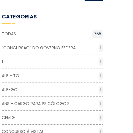
CATEGORIAS
TODAS
755
"CONCURSÃO" DO GOVERNO FEDERAL
1
1
1
ALE - TO
1
ALE-GO
1
ANS - CARGO PARA PSICÓLOGO?
1
CEMIG
1
CONCURSO À VISTA!
1