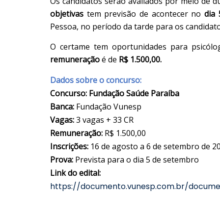
Os candidatos serão avaliados por meio de 
objetivas
tem previsão de acontecer no
dia
Pessoa, no período da tarde para os candidat
O certame tem oportunidades para psicól
remuneração
é de
R$ 1.500,00.
Dados sobre o concurso:
Concurso:
Fundação Saúde Paraíba
Banca:
Fundação Vunesp
Vagas:
3 vagas + 33 CR
Remuneração:
R$ 1.500,00
Inscrições:
16 de agosto a 6 de setembro de 2
Prova:
Prevista para o
dia 5 de setembro
Link do edital:
https://documento.vunesp.com.br/docu