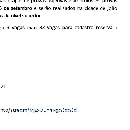
duas etapas de
provas objetivas e de títulos
. As
provas
 5 de setembro
e serão realizados na cidade de João
os de
nível superior
.
ogo
3 vagas
mais
33 vagas para cadastro reserva
a
021
mento/stream/MjExODY4Ng%3d%3d