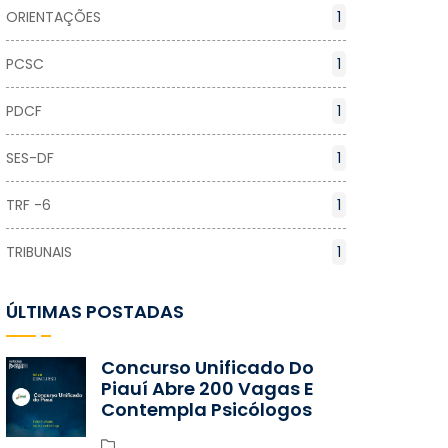
ORIENTAÇÕES
1
PCSC
1
PDCF
1
SES-DF
1
TRF -6
1
TRIBUNAIS
1
ÚLTIMAS POSTADAS
Concurso Unificado Do
Piauí Abre 200 Vagas E
Contempla Psicólogos