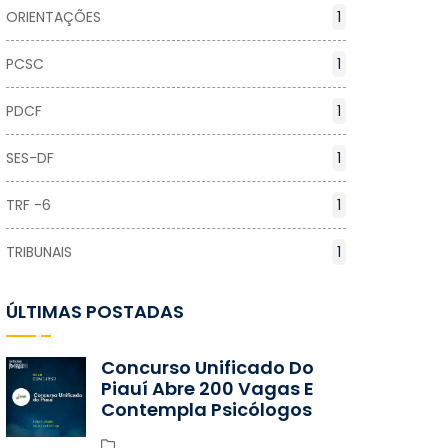
ORIENTAÇÕES
1
PCSC
1
PDCF
1
SES-DF
1
TRF -6
1
TRIBUNAIS
1
ÚLTIMAS POSTADAS
Concurso Unificado Do
Piauí Abre 200 Vagas E
Contempla Psicólogos