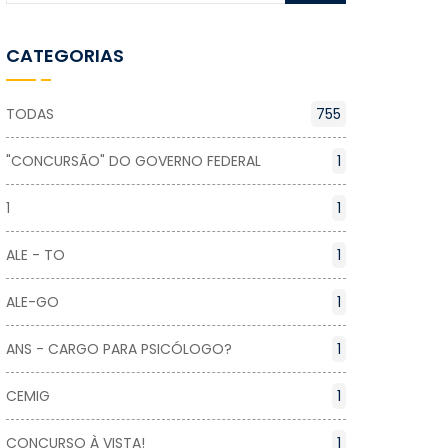
CATEGORIAS
TODAS
755
"CONCURSÃO" DO GOVERNO FEDERAL
1
1
1
ALE - TO
1
ALE-GO
1
ANS - CARGO PARA PSICÓLOGO?
1
CEMIG
1
CONCURSO À VISTA!
1