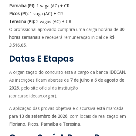
Parnaíba (PI):
1 vaga (AC) + CR
Picos (PI):
1 vaga (AC) + CR
Teresina (PI):
2 vagas (AC) + CR
O profissional aprovado cumprirá uma carga horária de
30
horas semanais
e receberá remuneração inicial de
R$
3.516,05
.
Datas E Etapas
A organização do concurso está a cargo da banca
IDECAN
.
As inscrições ficam abertas de
7 de julho a 6 de agosto de
2026
, pelo site oficial da instituição
(concurso.idecan.org.br).
A aplicação das provas objetiva e discursiva está marcada
para
13 de setembro de 2026
, com locais de realização em
Floriano, Picos, Parnaíba e Teresina
.