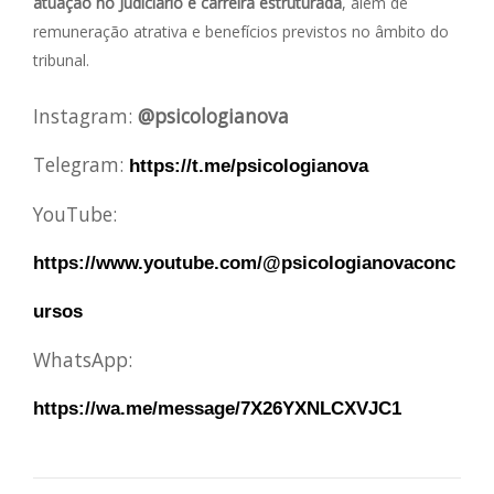
atuação no Judiciário e carreira estruturada
, além de
remuneração atrativa e benefícios previstos no âmbito do
tribunal.
Instagram:
@psicologianova
Telegram:
https://t.me/psicologianova
YouTube:
https://www.youtube.com/@psicologianovaconc
ursos
WhatsApp:
https://wa.me/message/7X26YXNLCXVJC1