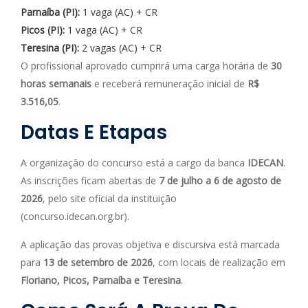
Parnaíba (PI):
1 vaga (AC) + CR
Picos (PI):
1 vaga (AC) + CR
Teresina (PI):
2 vagas (AC) + CR
O profissional aprovado cumprirá uma carga horária de
30
horas semanais
e receberá remuneração inicial de
R$
3.516,05
.
Datas E Etapas
A organização do concurso está a cargo da banca
IDECAN
.
As inscrições ficam abertas de
7 de julho a 6 de agosto de
2026
, pelo site oficial da instituição
(concurso.idecan.org.br).
A aplicação das provas objetiva e discursiva está marcada
para
13 de setembro de 2026
, com locais de realização em
Floriano, Picos, Parnaíba e Teresina
.