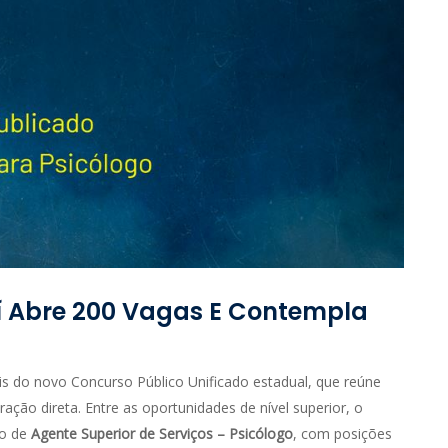
í Abre 200 Vagas E Contempla
ais do novo Concurso Público Unificado estadual, que reúne
ação direta. Entre as oportunidades de nível superior, o
go de
Agente Superior de Serviços – Psicólogo
, com posições