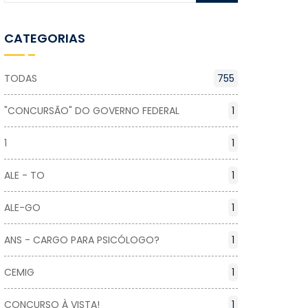
CATEGORIAS
TODAS
755
"CONCURSÃO" DO GOVERNO FEDERAL
1
1
1
ALE - TO
1
ALE-GO
1
ANS - CARGO PARA PSICÓLOGO?
1
CEMIG
1
CONCURSO À VISTA!
1