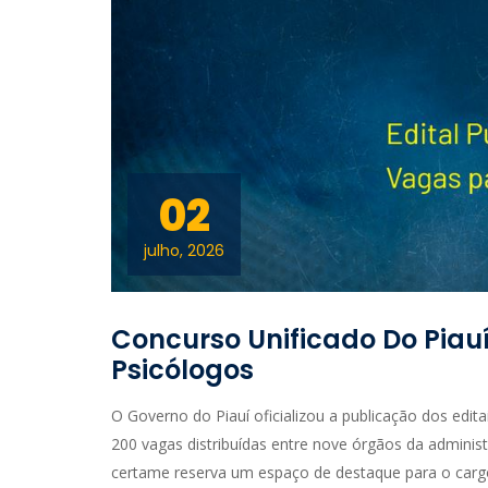
02
julho, 2026
Concurso Unificado Do Piau
Psicólogos
O Governo do Piauí oficializou a publicação dos edit
200 vagas distribuídas entre nove órgãos da administr
certame reserva um espaço de destaque para o car