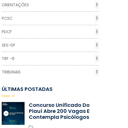
ORIENTAÇÕES
1
PCSC
1
PDCF
1
SES-DF
1
TRF -6
1
TRIBUNAIS
1
ÚLTIMAS POSTADAS
Concurso Unificado Do
Piauí Abre 200 Vagas E
Contempla Psicólogos