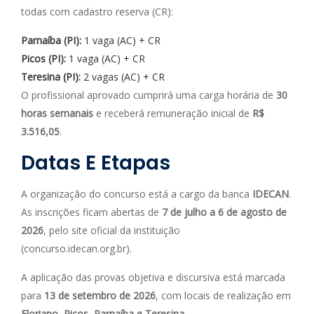
todas com cadastro reserva (CR):
Parnaíba (PI):
1 vaga (AC) + CR
Picos (PI):
1 vaga (AC) + CR
Teresina (PI):
2 vagas (AC) + CR
O profissional aprovado cumprirá uma carga horária de
30
horas semanais
e receberá remuneração inicial de
R$
3.516,05
.
Datas E Etapas
A organização do concurso está a cargo da banca
IDECAN
.
As inscrições ficam abertas de
7 de julho a 6 de agosto de
2026
, pelo site oficial da instituição
(concurso.idecan.org.br).
A aplicação das provas objetiva e discursiva está marcada
para
13 de setembro de 2026
, com locais de realização em
Floriano, Picos, Parnaíba e Teresina
.