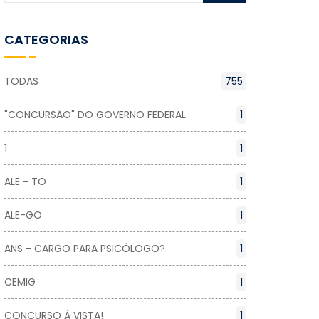
CATEGORIAS
TODAS
755
"CONCURSÃO" DO GOVERNO FEDERAL
1
1
1
ALE - TO
1
ALE-GO
1
ANS - CARGO PARA PSICÓLOGO?
1
CEMIG
1
CONCURSO À VISTA!
1