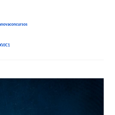
anovaconcursos
XVJC1