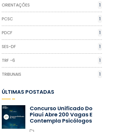
ORIENTAÇÕES
1
PCSC
1
PDCF
1
SES-DF
1
TRF -6
1
TRIBUNAIS
1
ÚLTIMAS POSTADAS
Concurso Unificado Do
Piauí Abre 200 Vagas E
Contempla Psicólogos