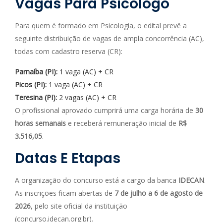
Vagas Para Psicólogo
Para quem é formado em Psicologia, o edital prevê a
seguinte distribuição de vagas de ampla concorrência (AC),
todas com cadastro reserva (CR):
Parnaíba (PI):
1 vaga (AC) + CR
Picos (PI):
1 vaga (AC) + CR
Teresina (PI):
2 vagas (AC) + CR
O profissional aprovado cumprirá uma carga horária de
30
horas semanais
e receberá remuneração inicial de
R$
3.516,05
.
Datas E Etapas
A organização do concurso está a cargo da banca
IDECAN
.
As inscrições ficam abertas de
7 de julho a 6 de agosto de
2026
, pelo site oficial da instituição
(concurso.idecan.org.br).