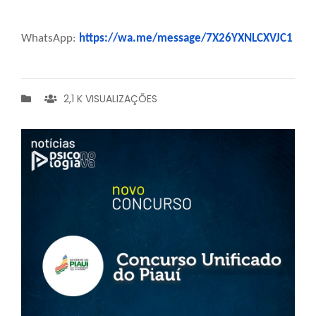
WhatsApp:
https://wa.me/message/7X26YXNLCXVJC1
2,1 K VISUALIZAÇÕES