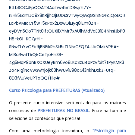
BtLbSOCJFpCOAT8Aoihw45nDBwjrh7Y-
rEHk5EamJC9x8KRjjhOjEUDsSvTwyQIwqGSiSNGFcjQoEQis
LcPbAMIoCF5wT5KPax2DxwQiEIyq8lEm0Z4-
eyDVn5Co7TNt0IftQUXIlXYMr7xAU1hMdVaEB1B4NhsIJbP0
H8-kGI_KCQrHl-
SNwThYvOFb9jBNEikRhSkBsZLN5rCFQZAJJbOMkVP6A-
MIBaRw6T5Q8CeTjoHnSB-
4g5MqP9bnBXCXUeyBm6vo8LKcSzu4oPzvfxit7tPyKMR3
Zo4Rig1NcVwSwhjojk63hWUv1E98oG13nkhDxkZ-Utq-
8D3fAuVeUPTaQQ/file#
Curso Psicologia para PREFEITURAS (Atualizado)
O presente curso intensivo será voltado para os maiores
concursos de
PREFEITURAS NO BRASIL
. Entre na turma e
selecione os conteúdos que precisa!
Com uma metodologia inovadora, o
“Psicologia para