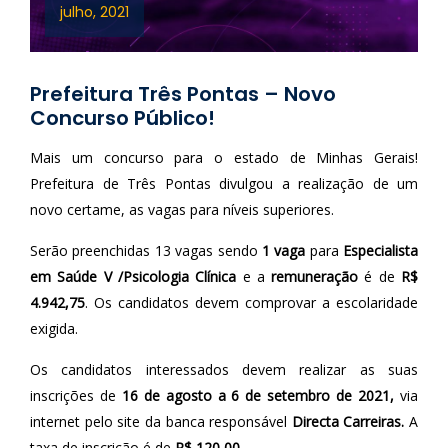
julho, 2021
Prefeitura Três Pontas – Novo
Concurso Público!
Mais um concurso para o estado de Minhas Gerais!
Prefeitura de Três Pontas divulgou a realização de um
novo certame, as vagas para níveis superiores.
Serão preenchidas 13 vagas sendo
1 vaga
para
Especialista
em Saúde V /Psicologia Clínica
e a
remuneração
é de
R$
4.942,75
. Os candidatos devem comprovar a escolaridade
exigida.
Os candidatos interessados devem realizar as suas
inscrições de
16 de agosto a 6 de setembro de 2021,
via
internet pelo site da banca responsável
Directa Carreiras.
A
taxa de inscrição é de
R$ 120,00.