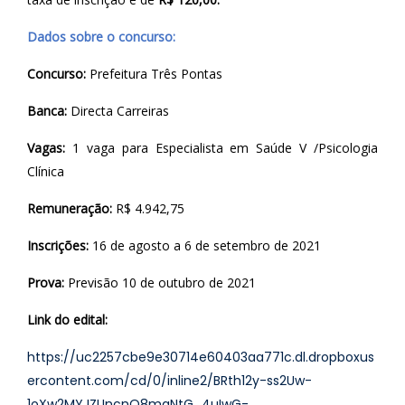
Dados sobre o concurso:
Concurso:
Prefeitura Três Pontas
Banca:
Directa Carreiras
Vagas:
1 vaga para Especialista em Saúde V /Psicologia
Clínica
Remuneração:
R$ 4.942,75
Inscrições:
16 de agosto a 6 de setembro de 2021
Prova:
Previsão 10 de outubro de 2021
Link do edital:
https://uc2257cbe9e30714e60403aa771c.dl.dropboxus
ercontent.com/cd/0/inline2/BRth12y-ss2Uw-
1oXw2MYJZUncnO8maNtG_4uIwG-